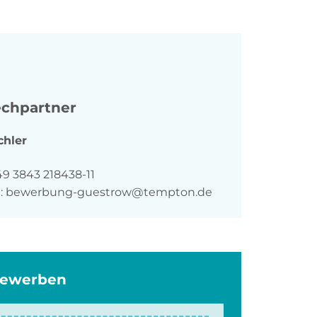
chpartner
chler
n
49 3843 218438-11
:
bewerbung-guestrow@tempton.de
bewerben