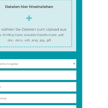
Dateien hier hineinziehen
 wählen Sie Dateien zum Upload aus
x.
10 MB
je Datei, erlaubte Dateiformate:
.pdf,
.doc, .docx, .odt, .png, .jpg, .gif
)