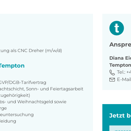
Anspre
tzung als CNC Dreher (m/w/d)
Diana
Ei
i Tempton
Tempto
Tel.:
+
E-Mail
GVP/DGB-Tarifvertrag
achtschicht, Sonn- und Feiertagsarbeit
zugehörigkeit)
aubs- und Weihnachtsgeld sowie
orge
rgeuntersuchung
Jetzt 
kleidung