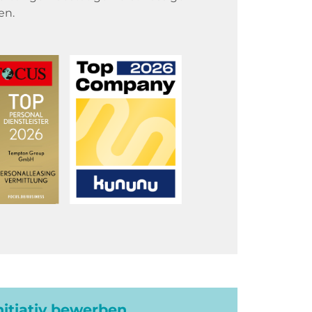
en.
initiativ bewerben