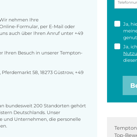
 Wir nehmen Ihre
Ja, h
nline-Formular, per E-Mail oder
meine
r uns auch über Ihren Anruf unter +49
genut
Ja, ic
er Ihren Besuch in unserer Tempton-
Nutz
diesen
Pferdemarkt 58, 18273 Güstrow, +49
B
 an bundesweit 200 Standorten gehört
stern Deutschlands. Unser
e und Unternehmen, die personelle
en.
Tempton 
Top-Bewe