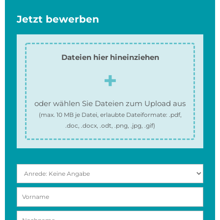
Jetzt bewerben
Dateien hier hineinziehen
oder wählen Sie Dateien zum Upload aus
(max.
10 MB
je Datei, erlaubte Dateiformate:
.pdf,
.doc, .docx, .odt, .png, .jpg, .gif
)