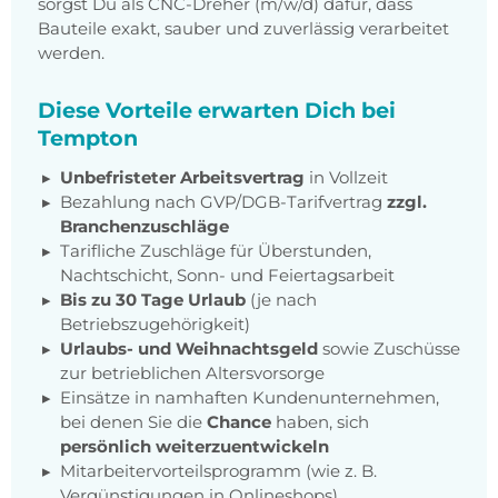
sorgst Du als CNC-Dreher (m/w/d) dafür, dass
Bauteile exakt, sauber und zuverlässig verarbeitet
werden.
Diese Vorteile erwarten Dich bei
Tempton
Unbefristeter Arbeitsvertrag
in Vollzeit
Bezahlung nach GVP/DGB-Tarifvertrag
zzgl.
Branchenzuschläge
Tarifliche Zuschläge für Überstunden,
Nachtschicht, Sonn- und Feiertagsarbeit
Bis zu 30 Tage Urlaub
(je nach
Betriebszugehörigkeit)
Urlaubs- und Weihnachtsgeld
sowie Zuschüsse
zur betrieblichen Altersvorsorge
Einsätze in namhaften Kundenunternehmen,
bei denen Sie die
Chance
haben, sich
persönlich weiterzuentwickeln
Mitarbeitervorteilsprogramm (wie z. B.
Vergünstigungen in Onlineshops)