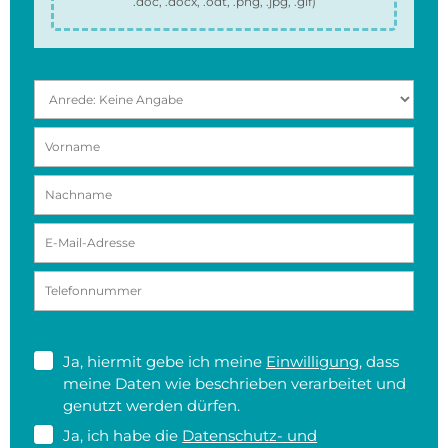
.doc, .docx, .odt, .png, .jpg, .gif
)
Ja, hiermit gebe ich meine
Einwilligung
, dass
meine Daten wie beschrieben verarbeitet und
genutzt werden dürfen.
Ja, ich habe die
Datenschutz- und