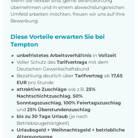
Wenn Sie flexibel sind, gerne Verantwortung
übernehmen und in einem abwechslungsreichen
Umfeld arbeiten möchten, freuen wir uns auf Ihre
Bewerbung.
Diese Vorteile erwarten Sie bei
Tempton
unbefristetes Arbeitsverhältnis
in
Vollzeit
Voller Schutz des
Tarifvertrags
mit dem
Deutschen Gewerkschaftsbund
Bezahlung deutlich über
Tarifvertrag
ab
17,65
EUR
pro Stunde
attraktive Zuschläge
wie z.B.
25%
Nachtschichtzuschlag
,
50%
Sonntagszuschlag
,
100% Feiertagszuschlag
und
25% Überstundenzuschlag
bis zu 30 Tage Urlaub
(je nach
Betriebszugehörigkeit)
Urlaubsgeld + Weihnachtsgeld
+
betriebliche
Altersvorsorge