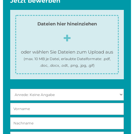
Jetzt bewerben
Dateien hier hineinziehen
oder wählen Sie Dateien zum Upload aus
(max.
10 MB
je Datei, erlaubte Dateiformate:
.pdf,
.doc, .docx, .odt, .png, .jpg, .gif
)