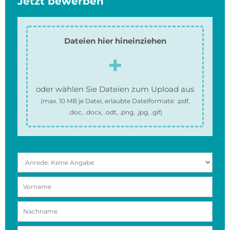
Jetzt bewerben
Dateien hier hineinziehen
oder wählen Sie Dateien zum Upload aus
(max.
10 MB
je Datei, erlaubte Dateiformate:
.pdf,
.doc, .docx, .odt, .png, .jpg, .gif
)