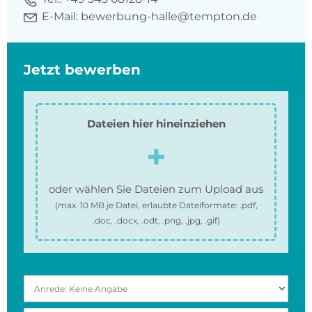
E-Mail:
bewerbung-halle@tempton.de
Jetzt bewerben
Dateien hier hineinziehen
oder wählen Sie Dateien zum Upload aus
(max.
10 MB
je Datei, erlaubte Dateiformate:
.pdf,
.doc, .docx, .odt, .png, .jpg, .gif
)