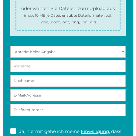
oder wählen Sie Dateien zum Upload aus
(max.
10 MB
je Datei, erlaubte Dateiformate:
.pdf,
.doc, .docx, .odt, .png, .jpg, .gif
)
Ja, hiermit gebe ich meine
Einwilligung
, dass