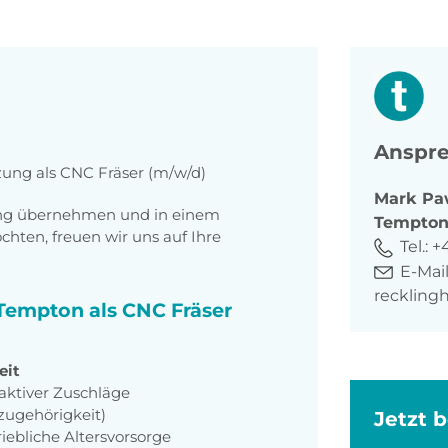
Anspre
zung als CNC Fräser (m/w/d)
Mark
Pa
tung übernehmen und in einem
Tempto
ten, freuen wir uns auf Ihre
Tel.:
+
E-Mail
recklin
 Tempton als CNC Fräser
eit
raktiver Zuschläge
zugehörigkeit)
Jetzt 
iebliche Altersvorsorge