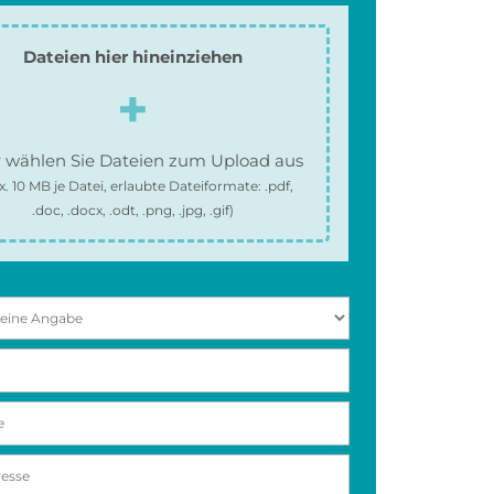
Dateien hier hineinziehen
 wählen Sie Dateien zum Upload aus
x.
10 MB
je Datei, erlaubte Dateiformate:
.pdf,
.doc, .docx, .odt, .png, .jpg, .gif
)