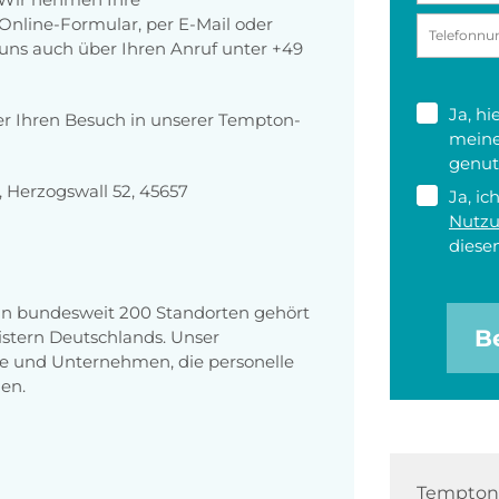
nline-Formular, per E-Mail oder
r uns auch über Ihren Anruf unter +49
Ja, h
er Ihren Besuch in unserer Tempton-
meine
genut
Herzogswall 52, 45657
Ja, ic
Nutz
diesen
 an bundesweit 200 Standorten gehört
B
stern Deutschlands. Unser
e und Unternehmen, die personelle
en.
Tempton 