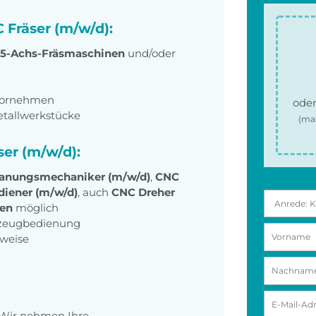
 Fräser (m/w/d):
 5-Achs-Fräsmaschinen
und/oder
vornehmen
oder
etallwerkstücke
(ma
ser (m/w/d):
anungsmechaniker (m/w/d)
,
CNC
iener (m/w/d)
, auch
CNC Dreher
nen
möglich
kzeugbedienung
sweise
 Wir nehmen Ihre