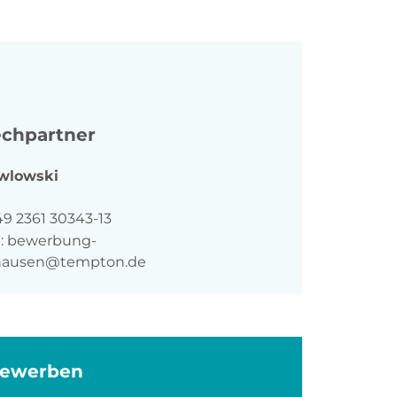
chpartner
wlowski
n
49 2361 30343-13
:
bewerbung-
ghausen@tempton.de
bewerben