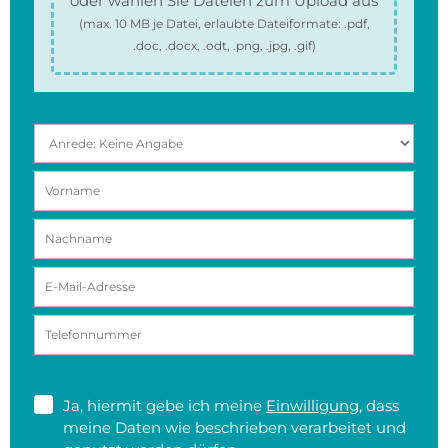
oder wählen Sie Dateien zum Upload aus
(max.
10 MB
je Datei, erlaubte Dateiformate:
.pdf,
.doc, .docx, .odt, .png, .jpg, .gif
)
Ja, hiermit gebe ich meine
Einwilligung
, dass
meine Daten wie beschrieben verarbeitet und