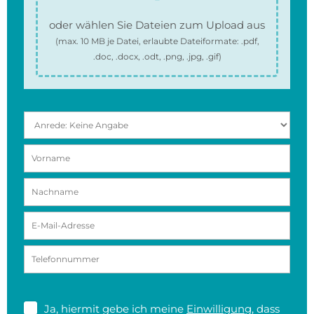
oder wählen Sie Dateien zum Upload aus
(max.
10 MB
je Datei, erlaubte Dateiformate:
.pdf,
.doc, .docx, .odt, .png, .jpg, .gif
)
Ja, hiermit gebe ich meine
Einwilligung
, dass