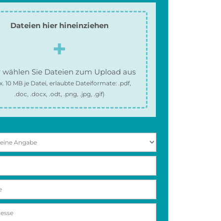
Dateien hier hineinziehen
 wählen Sie Dateien zum Upload aus
x.
10 MB
je Datei, erlaubte Dateiformate:
.pdf,
.doc, .docx, .odt, .png, .jpg, .gif
)