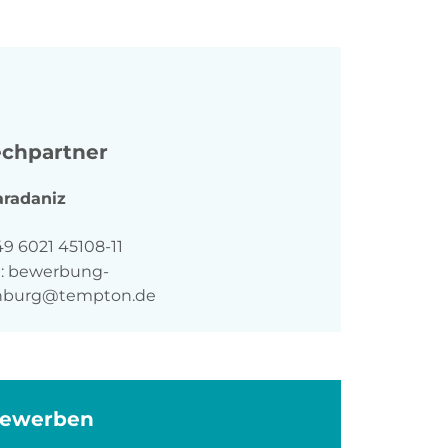
chpartner
aradaniz
n
9 6021 45108-11
:
bewerbung-
enburg@tempton.de
bewerben