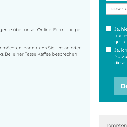
Ja, h
erne über unser Online-Formular, per
meine
genut
en möchten, dann rufen Sie uns an oder
Ja, ic
g. Bei einer Tasse Kaffee besprechen
Nutz
diesen
B
Tempton 