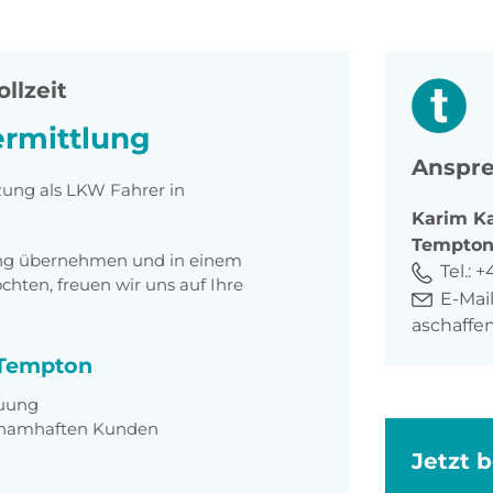
ollzeit
ermittlung
Anspre
zung als LKW Fahrer in
Karim
K
Tempto
tung übernehmen und in einem
Tel.:
+4
ten, freuen wir uns auf Ihre
E-Mail
aschaff
i Tempton
euung
r namhaften Kunden
Jetzt 