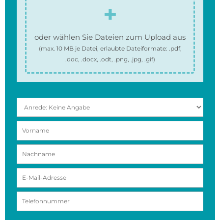
oder wählen Sie Dateien zum Upload aus
(max.
10 MB
je Datei, erlaubte Dateiformate:
.pdf,
.doc, .docx, .odt, .png, .jpg, .gif
)