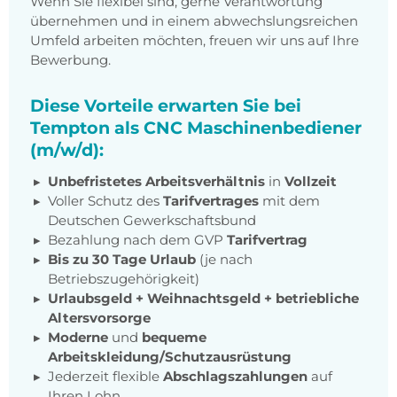
Wenn Sie flexibel sind, gerne Verantwortung
übernehmen und in einem abwechslungsreichen
Umfeld arbeiten möchten, freuen wir uns auf Ihre
Bewerbung.
Diese Vorteile erwarten Sie bei
Tempton als CNC Maschinenbediener
(m/w/d):
Unbefristetes Arbeitsverhältnis
in
Vollzeit
Voller Schutz des
Tarifvertrages
mit dem
Deutschen Gewerkschaftsbund
Bezahlung nach dem GVP
Tarifvertrag
Bis zu 30 Tage Urlaub
(je nach
Betriebszugehörigkeit)
Urlaubsgeld + Weihnachtsgeld
+
betriebliche
Altersvorsorge
Moderne
und
bequeme
Arbeitskleidung/Schutzausrüstung
Jederzeit flexible
Abschlagszahlungen
auf
Ihren Lohn