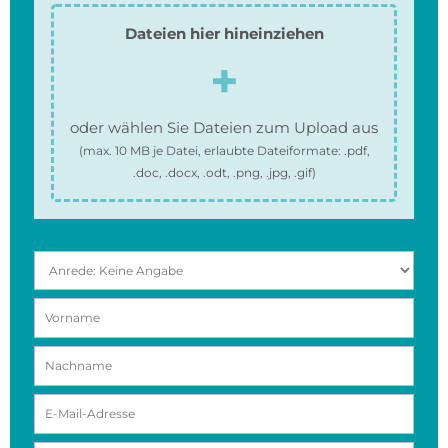
Dateien hier hineinziehen
oder wählen Sie Dateien zum Upload aus
(max.
10 MB
je Datei, erlaubte Dateiformate:
.pdf,
.doc, .docx, .odt, .png, .jpg, .gif
)