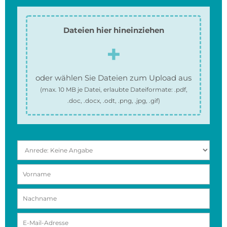
Dateien hier hineinziehen
oder wählen Sie Dateien zum Upload aus
(max.
10 MB
je Datei, erlaubte Dateiformate:
.pdf,
.doc, .docx, .odt, .png, .jpg, .gif
)