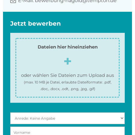
E-Mail:
bewerbung-nagold@tempton.de
Jetzt bewerben
Dateien hier hineinziehen
oder wählen Sie Dateien zum Upload aus
(max.
10 MB
je Datei, erlaubte Dateiformate:
.pdf,
.doc, .docx, .odt, .png, .jpg, .gif
)