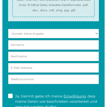
(max.
10 MB
je Datei, erlaubte Dateiformate:
.pdf,
.doc, .docx, .odt, .png, .jpg, .gif
)
Ja, hiermit gebe ich meine
Einwilligung
, dass
meine Daten wie beschrieben verarbeitet und
genutzt werden dürfen.