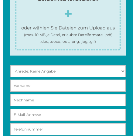
oder wählen Sie Dateien zum Upload aus
(max.
10 MB
je Datei, erlaubte Dateiformate:
.pdf,
.doc, .docx, .odt, .png, .jpg, .gif
)