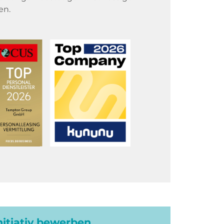
en.
initiativ bewerben