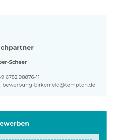
chpartner
ber-Scheer
n
49 6782 98876-11
:
bewerbung-birkenfeld@tempton.de
bewerben