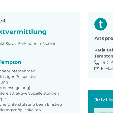
eit
ktvermittlung
Anspre
 Sie als Einkäufer (m/w/d) in
Katja
Fa
Tempto
i Tempton
Tel.:
+
E-Mail
Kundenunternehmen
fristiger Perspektive
ütung
ehmensregelung)
ere attraktive Sozialleistungen
orge
Jetzt 
iche Unterstützung beim Einstieg
icklungsmöglichkeiten