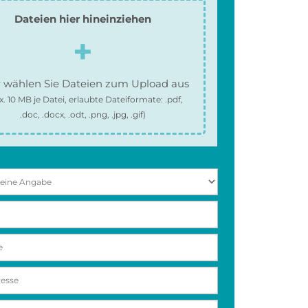
Dateien hier hineinziehen
 wählen Sie Dateien zum Upload aus
x.
10 MB
je Datei, erlaubte Dateiformate:
.pdf,
.doc, .docx, .odt, .png, .jpg, .gif
)