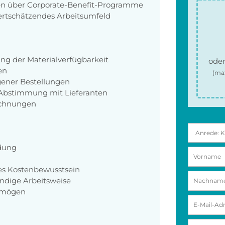
ngen über Corporate-Benefit-Programme
ertschätzendes Arbeitsumfeld
g der Materialverfügbarkeit
oder
en
(ma
gener Bestellungen
Abstimmung mit Lieferanten
echnungen
dung
es Kostenbewusstsein
ändige Arbeitsweise
ermögen