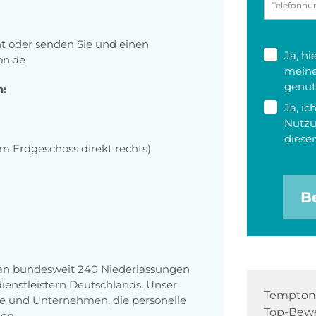
ht oder senden Sie und einen
Ja, h
on.de
meine
genut
n:
Ja, ic
Nutz
diesen
m Erdgeschoss direkt rechts)
B
 an bundesweit 240 Niederlassungen
enstleistern Deutschlands. Unser
Tempton 
e und Unternehmen, die personelle
Top-Bewe
en.