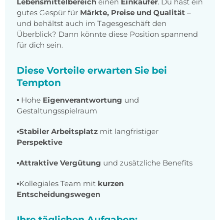
Lebensmittelbereich
einen
Einkäufer
.
Du hast ein
gutes Gespür für
Märkte, Preise und Qualität
–
und behältst auch im Tagesgeschäft den
Überblick? Dann könnte diese Position spannend
für dich sein.
Diese Vorteile erwarten Sie bei
Tempton
▪️ Hohe
Eigenverantwortung
und
Gestaltungsspielraum
▪️
Stabiler Arbeitsplatz
mit langfristiger
Perspektive
▪️
Attraktive Vergütung
und zusätzliche Benefits
▪️Kollegiales Team mit
kurzen
Entscheidungswegen
Ihre täglichen Aufgaben: