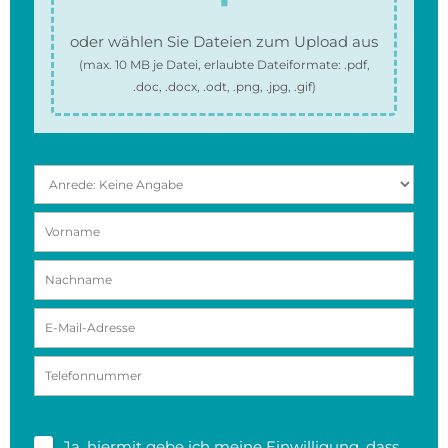
oder wählen Sie Dateien zum Upload aus
(max.
10 MB
je Datei, erlaubte Dateiformate:
.pdf,
.doc, .docx, .odt, .png, .jpg, .gif
)
Ja, hiermit gebe ich meine
Einwilligung
, dass