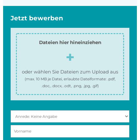
Jetzt bewerben
Dateien hier hineinziehen
oder wählen Sie Dateien zum Upload aus
(max.
10 MB
je Datei, erlaubte Dateiformate:
.pdf,
.doc, .docx, .odt, .png, .jpg, .gif
)