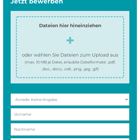
Jetzt bewerben
Dateien hier hineinziehen
oder wählen Sie Dateien zum Upload aus
(max.
10 MB
je Datei, erlaubte Dateiformate:
.pdf,
.doc, .docx, .odt, .png, .jpg, .gif
)