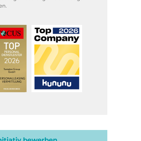
en.
initiativ bewerben