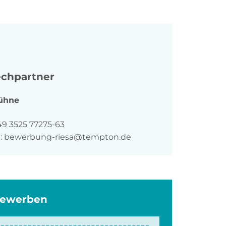
chpartner
ühne
n
49 3525 77275-63
:
bewerbung-riesa@tempton.de
bewerben