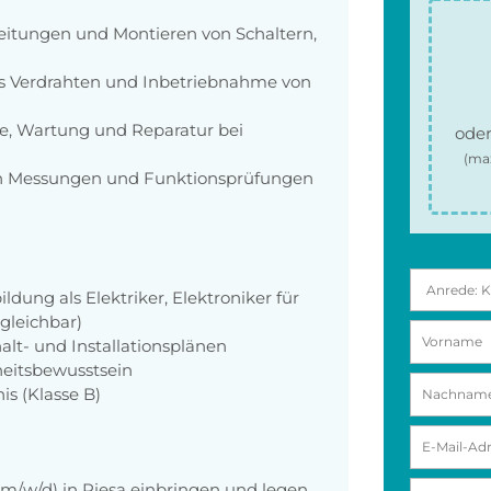
eitungen und Montieren von Schaltern,
 Verdrahten und Inbetriebnahme von
e, Wartung und Reparatur bei
oder
(ma
 Messungen und Funktionsprüfungen
ldung als Elektriker, Elektroniker für
gleichbar)
alt- und Installationsplänen
heitsbewusstsein
is (Klasse B)
 (m/w/d) in Riesa einbringen und legen