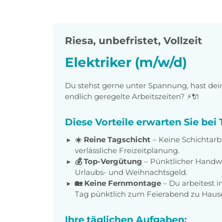
Riesa
,
unbefristet, Vollzeit
Elektriker (m/w/d)
Du stehst gerne unter Spannung, hast dein
endlich geregelte Arbeitszeiten? ⚡🔌
Diese Vorteile erwarten Sie be
☀️ Reine Tagschicht
– Keine Schichtarbe
verlässliche Freizeitplanung.
💰 Top-Vergütung
– Pünktlicher Handwe
Urlaubs- und Weihnachtsgeld.
🏡 Keine Fernmontage
– Du arbeitest i
Tag pünktlich zum Feierabend zu Haus
Ihre täglichen Aufgaben: