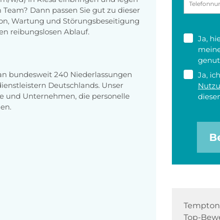
im Team? Dann passen Sie gut zu dieser
ation, Wartung und Störungsbeseitigung
nen reibungslosen Ablauf.
Ja, h
meine
genut
 an bundesweit 240 Niederlassungen
Ja, ic
enstleistern Deutschlands. Unser
Nutz
e und Unternehmen, die personelle
diesen
en.
B
Tempton 
Top-Bewe