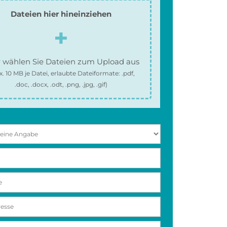
Dateien hier hineinziehen
 wählen Sie Dateien zum Upload aus
x.
10 MB
je Datei, erlaubte Dateiformate:
.pdf,
.doc, .docx, .odt, .png, .jpg, .gif
)