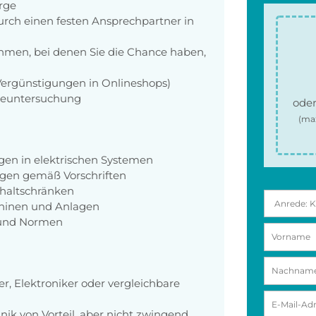
orge
rch einen festen Ansprechpartner in
men, bei denen Sie die Chance haben,
 Vergünstigungen in Onlineshops)
rgeuntersuchung
oder
(ma
en in elektrischen Systemen
agen gemäß Vorschriften
chaltschränken
hinen und Anlagen
n und Normen
r, Elektroniker oder vergleichbare
nik von Vorteil, aber nicht zwingend