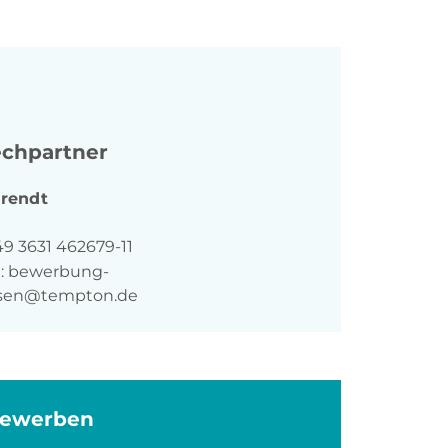
chpartner
rendt
n
49 3631 462679-11
:
bewerbung-
sen@tempton.de
bewerben