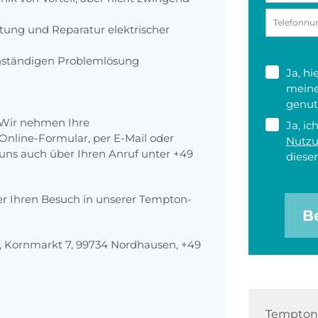
rtung und Reparatur elektrischer
enständigen Problemlösung
Ja, h
meine
genut
 Wir nehmen Ihre
Ja, ic
nline-Formular, per E-Mail oder
Nutz
r uns auch über Ihren Anruf unter +49
diesen
er Ihren Besuch in unserer Tempton-
B
 Kornmarkt 7, 99734 Nordhausen, +49
Tempton 