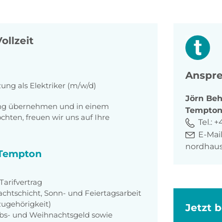
ollzeit
Anspre
ung als Elektriker (m/w/d)
Jörn
Beh
tung übernehmen und in einem
Tempto
ten, freuen wir uns auf Ihre
Tel.:
+
E-Mail
nordhau
i Tempton
arifvertrag
achtschicht, Sonn- und Feiertagsarbeit
zugehörigkeit)
Jetzt 
aubs- und Weihnachtsgeld sowie