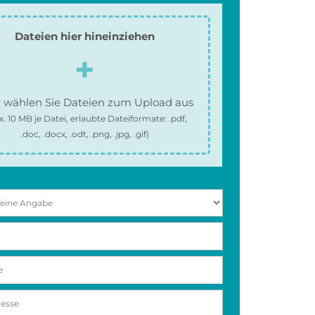
Dateien hier hineinziehen
 wählen Sie Dateien zum Upload aus
x.
10 MB
je Datei, erlaubte Dateiformate:
.pdf,
.doc, .docx, .odt, .png, .jpg, .gif
)