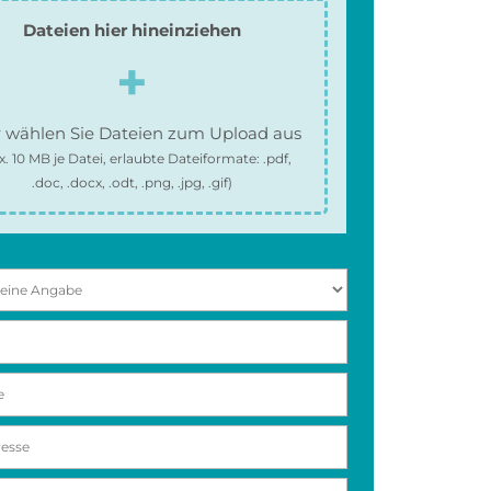
Dateien hier hineinziehen
 wählen Sie Dateien zum Upload aus
x.
10 MB
je Datei, erlaubte Dateiformate:
.pdf,
.doc, .docx, .odt, .png, .jpg, .gif
)