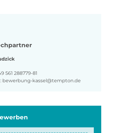
chpartner
udzick
n
49 561 288779-81
:
bewerbung-kassel@tempton.de
bewerben