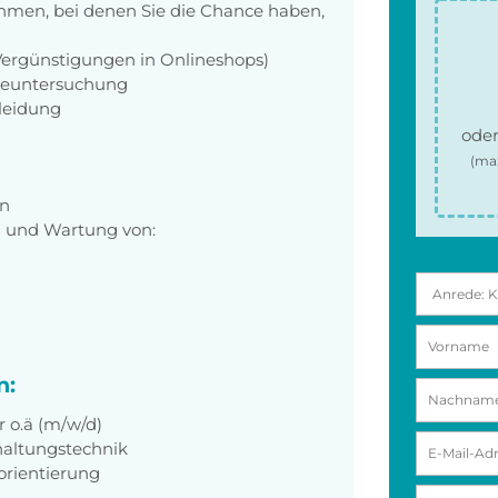
men, bei denen Sie die Chance haben,
 Vergünstigungen in Onlineshops)
rgeuntersuchung
kleidung
oder
(ma
en
g und Wartung von:
n:
r o.ä (m/w/d)
haltungstechnik
rientierung