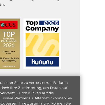
en.
serer Seite zu verbessern, z. B. durch
 jedoch Ihre Zustimmung, um Daten auf
verkauft. Durch Klicken auf die
unsere Partner zu. Alternativ können Sie
 anzupassen. Ihre Zustimmung können Sie
initiativ bewerben