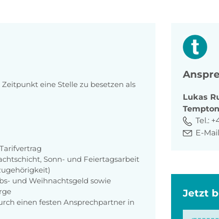
Anspre
eitpunkt eine Stelle zu besetzen als
Lukas
R
Tempto
Tel.:
+
E-Mail
arifvertrag
achtschicht, Sonn- und Feiertagsarbeit
zugehörigkeit)
aubs- und Weihnachtsgeld sowie
orge
Jetzt 
rch einen festen Ansprechpartner in