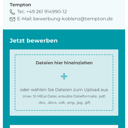
Tempton
Tel.:
+49 261 914990-12
E-Mail:
bewerbung-koblenz@tempton.de
Jetzt bewerben
Dateien hier hineinziehen
oder wählen Sie Dateien zum Upload aus
(max.
10 MB
je Datei, erlaubte Dateiformate:
.pdf,
.doc, .docx, .odt, .png, .jpg, .gif
)