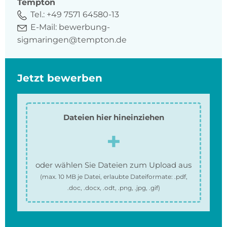
Tempton
Tel.:
+49 7571 64580-13
E-Mail:
bewerbung-
sigmaringen@tempton.de
Jetzt bewerben
Dateien hier hineinziehen
oder wählen Sie Dateien zum Upload aus
(max.
10 MB
je Datei, erlaubte Dateiformate:
.pdf,
.doc, .docx, .odt, .png, .jpg, .gif
)