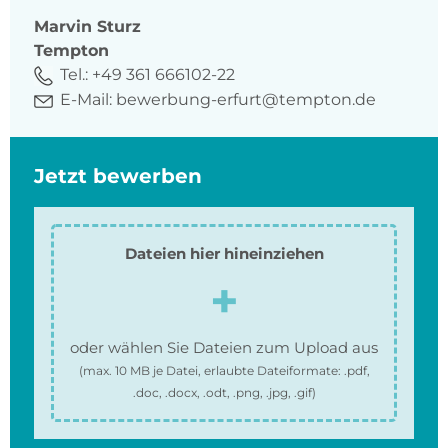
Marvin
Sturz
Tempton
Tel.:
+49 361 666102-22
E-Mail:
bewerbung-erfurt@tempton.de
Jetzt bewerben
Dateien hier hineinziehen
oder wählen Sie Dateien zum Upload aus
(max.
10 MB
je Datei, erlaubte Dateiformate:
.pdf,
.doc, .docx, .odt, .png, .jpg, .gif
)