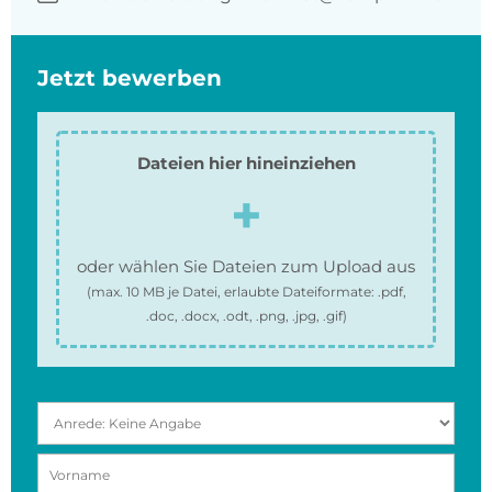
Jetzt bewerben
Dateien hier hineinziehen
oder wählen Sie Dateien zum Upload aus
(max.
10 MB
je Datei, erlaubte Dateiformate:
.pdf,
.doc, .docx, .odt, .png, .jpg, .gif
)