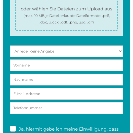
oder wählen Sie Dateien zum Upload aus
(max.
10 MB
je Datei, erlaubte Dateiformate:
.pdf,
.doc, .docx, .odt, .png, .jpg, .gif
)
Ja, hiermit gebe ich meine
Einwilligung
, dass