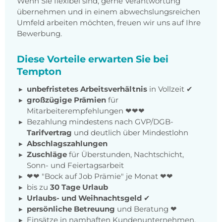
Wenn Sie flexibel sind, gerne Verantwortung
übernehmen und in einem abwechslungsreichen
Umfeld arbeiten möchten, freuen wir uns auf Ihre
Bewerbung.
Diese Vorteile erwarten Sie bei
Tempton
unbefristetes Arbeitsverhältnis
in Vollzeit ✔
großzügige Prämien
für
Mitarbeiterempfehlungen ❤❤❤
Bezahlung mindestens nach GVP/DGB-
Tarifvertrag
und deutlich über Mindestlohn
Abschlagszahlungen
Zuschläge
für Überstunden, Nachtschicht,
Sonn- und Feiertagsarbeit
❤❤ "Bock auf Job Prämie" je Monat ❤❤
bis zu
30 Tage Urlaub
Urlaubs- und Weihnachtsgeld
✔
persönliche Betreuung
und Beratung ❤
Einsätze in namhaften Kundenunternehmen,