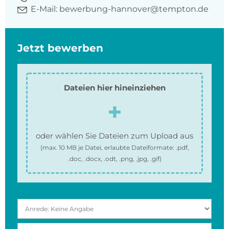
E-Mail:
bewerbung-hannover@tempton.de
Jetzt bewerben
Dateien hier hineinziehen
oder wählen Sie Dateien zum Upload aus
(max.
10 MB
je Datei, erlaubte Dateiformate:
.pdf,
.doc, .docx, .odt, .png, .jpg, .gif
)