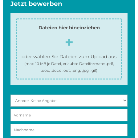
Jetzt bewerben
Dateien hier hineinziehen
oder wählen Sie Dateien zum Upload aus
(max.
10 MB
je Datei, erlaubte Dateiformate:
.pdf,
.doc, .docx, .odt, .png, .jpg, .gif
)