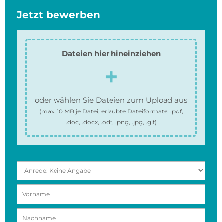
Jetzt bewerben
Dateien hier hineinziehen
oder wählen Sie Dateien zum Upload aus
(max.
10 MB
je Datei, erlaubte Dateiformate:
.pdf,
.doc, .docx, .odt, .png, .jpg, .gif
)