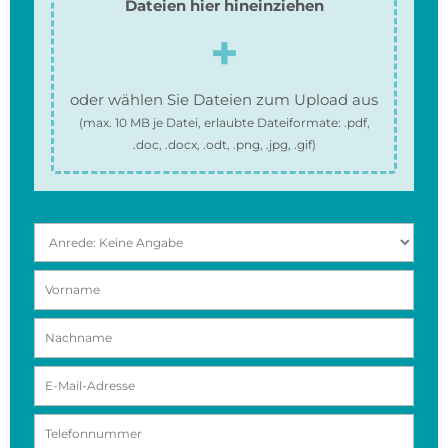
Dateien hier hineinziehen
oder wählen Sie Dateien zum Upload aus
(max.
10 MB
je Datei, erlaubte Dateiformate:
.pdf,
.doc, .docx, .odt, .png, .jpg, .gif
)