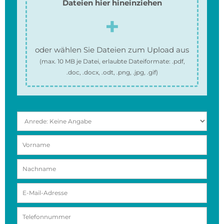
Dateien hier hineinziehen
oder wählen Sie Dateien zum Upload aus
(max.
10 MB
je Datei, erlaubte Dateiformate:
.pdf,
.doc, .docx, .odt, .png, .jpg, .gif
)