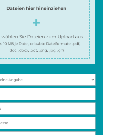
Dateien hier hineinziehen
 wählen Sie Dateien zum Upload aus
x.
10 MB
je Datei, erlaubte Dateiformate:
.pdf,
.doc, .docx, .odt, .png, .jpg, .gif
)