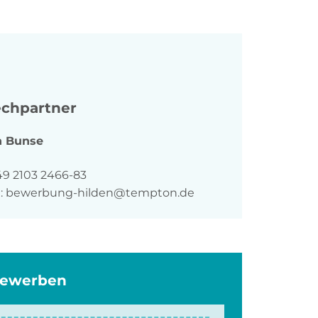
chpartner
n
Bunse
n
49 2103 2466-83
:
bewerbung-hilden@tempton.de
bewerben