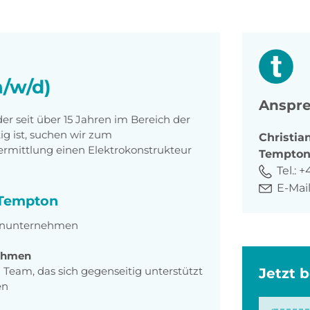
m/w/d)
Anspre
r seit über 15 Jahren im Bereich der
g ist, suchen wir zum
Christia
ermittlung einen Elektrokonstrukteur
Tempto
Tel.:
+
E-Mail
i Tempton
enunternehmen
ahmen
Team, das sich gegenseitig unterstützt
Jetzt 
en