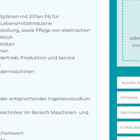
ltplänen mit EPlan P8 für
Lebensmittelindustrie
tellung, sowie Pflege von elektrischen
uktion
oder
klisten
(ma
men
Vertrieb, Produktion und Service
n
ondermaschinen
 oder entsprechendes Ingenieurstudium
rotechniker im Bereich Maschinen- und
chenswert
kte