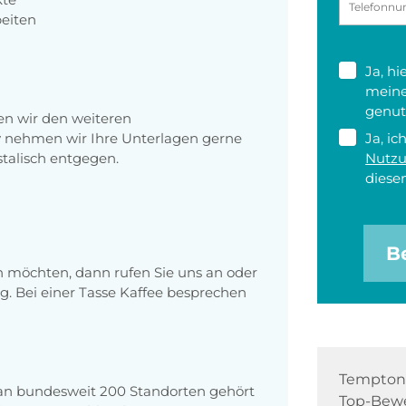
beiten
Ja, h
meine
genut
en wir den weiteren
v nehmen wir Ihre Unterlagen gerne
Ja, ic
talisch entgegen.
Nutz
diesen
B
en möchten, dann rufen Sie uns an oder
g. Bei einer Tasse Kaffee besprechen
Tempton 
 an bundesweit 200 Standorten gehört
Top-Bewe