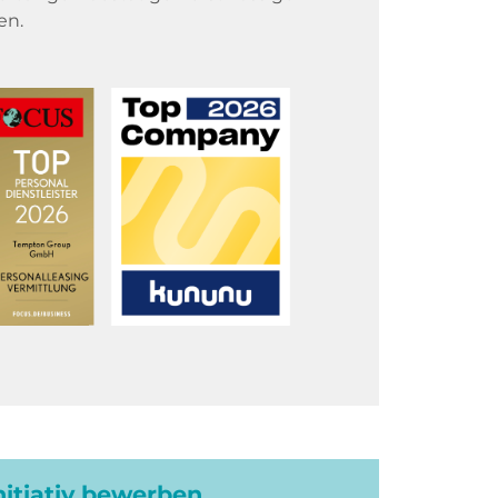
en.
initiativ bewerben