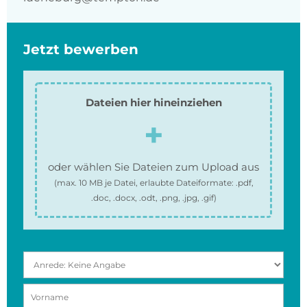
Jetzt bewerben
Dateien hier hineinziehen
oder wählen Sie Dateien zum Upload aus
(max.
10 MB
je Datei, erlaubte Dateiformate:
.pdf,
.doc, .docx, .odt, .png, .jpg, .gif
)