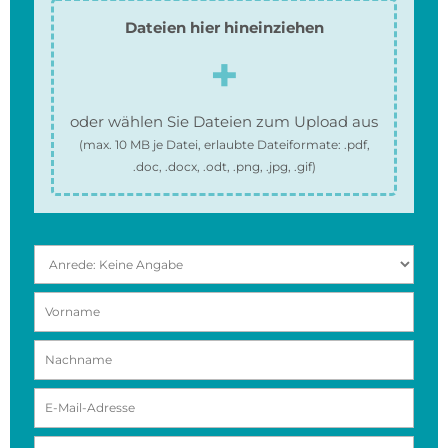
Dateien hier hineinziehen
oder wählen Sie Dateien zum Upload aus
(max.
10 MB
je Datei, erlaubte Dateiformate:
.pdf,
.doc, .docx, .odt, .png, .jpg, .gif
)