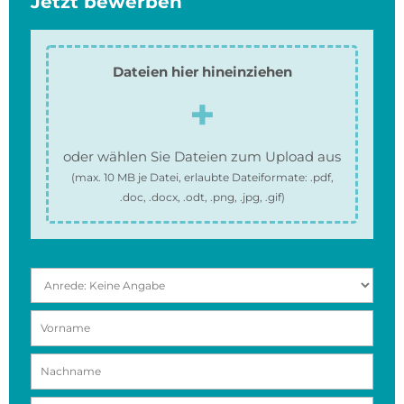
Jetzt bewerben
Dateien hier hineinziehen
oder wählen Sie Dateien zum Upload aus
(max.
10 MB
je Datei, erlaubte Dateiformate:
.pdf,
.doc, .docx, .odt, .png, .jpg, .gif
)