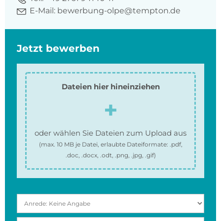
E-Mail:
bewerbung-olpe@tempton.de
Jetzt bewerben
Dateien hier hineinziehen
oder wählen Sie Dateien zum Upload aus
(max.
10 MB
je Datei, erlaubte Dateiformate:
.pdf,
.doc, .docx, .odt, .png, .jpg, .gif
)