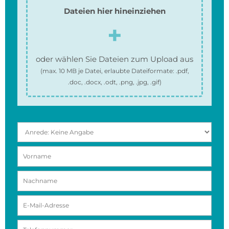
Dateien hier hineinziehen
oder wählen Sie Dateien zum Upload aus
(max.
10 MB
je Datei, erlaubte Dateiformate:
.pdf,
.doc, .docx, .odt, .png, .jpg, .gif
)