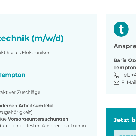
stechnik (m/w/d)
Anspre
 Sie als Elektroniker -
Baris
Öz
Tempto
i Tempton
Tel.:
+
E-Mail
raktiver Zuschläge
odernen Arbeitsumfeld
zugehörigkeit)
ige
Vorsorgeuntersuchungen
Jetzt 
urch einen festen Ansprechpartner in