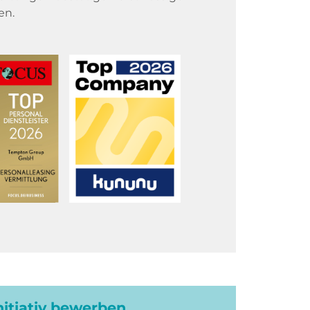
en.
initiativ bewerben