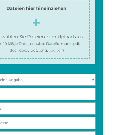
Dateien hier hineinziehen
 wählen Sie Dateien zum Upload aus
x.
10 MB
je Datei, erlaubte Dateiformate:
.pdf,
.doc, .docx, .odt, .png, .jpg, .gif
)