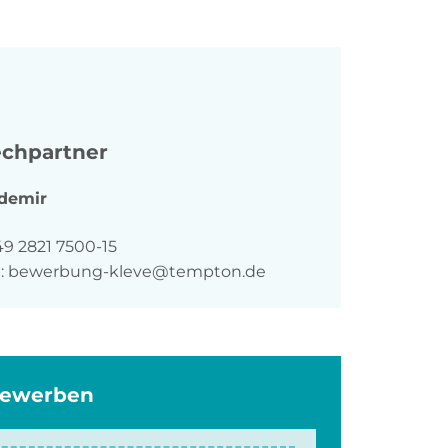
chpartner
demir
n
49 2821 7500-15
:
bewerbung-kleve@tempton.de
bewerben