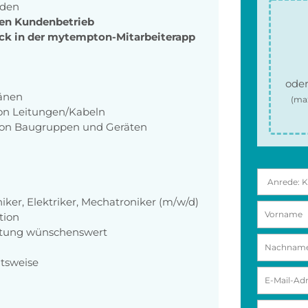
nden
den Kundenbetrieb
lick in der mytempton-Mitarbeiterapp
oder
änen
(ma
von Leitungen/Kabeln
 von Baugruppen und Geräten
ker, Elektriker, Mechatroniker (m/w/d)
tion
ahtung wünschenswert
itsweise