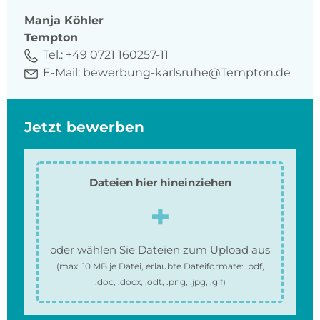
Manja
Köhler
Tempton
Tel.:
+49 0721 160257-11
E-Mail:
bewerbung-karlsruhe@Tempton.de
Jetzt bewerben
Dateien hier hineinziehen
oder wählen Sie Dateien zum Upload aus
(max.
10 MB
je Datei, erlaubte Dateiformate:
.pdf,
.doc, .docx, .odt, .png, .jpg, .gif
)