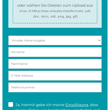
oder wählen Sie Dateien zum Upload aus
(max.
10 MB
je Datei, erlaubte Dateiformate:
.pdf,
.doc, .docx, .odt, .png, .jpg, .gif
)
Ja, hiermit gebe ich meine
Einwilligung
, dass