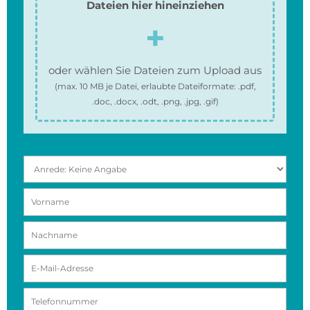
Dateien hier hineinziehen
oder wählen Sie Dateien zum Upload aus
(max.
10 MB
je Datei, erlaubte Dateiformate:
.pdf,
.doc, .docx, .odt, .png, .jpg, .gif
)