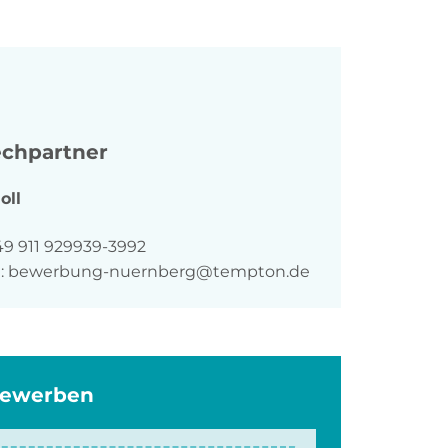
chpartner
oll
n
49 911 929939-3992
:
bewerbung-nuernberg@tempton.de
bewerben