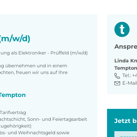
 (m/w/d)
Anspre
ung als Elektroniker - Prüffeld (m/w/d)
Linda
Kn
tung übernehmen und in einem
Tempto
ten, freuen wir uns auf Ihre
Tel.:
+
E-Mail
i Tempton
arifvertrag
achtschicht, Sonn- und Feiertagsarbeit
Jetzt 
zugehörigkeit)
aubs- und Weihnachtsgeld sowie