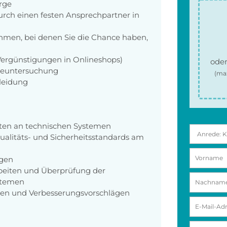
orge
rch einen festen Ansprechpartner in
men, bei denen Sie die Chance haben,
 Vergünstigungen in Onlineshops)
oder
rgeuntersuchung
(ma
kleidung
ten an technischen Systemen
ualitäts- und Sicherheitsstandards am
ngen
beiten und Überprüfung der
ystemen
gen und Verbesserungsvorschlägen