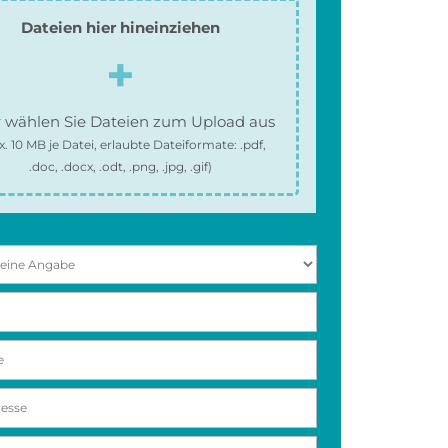
Dateien hier hineinziehen
 wählen Sie Dateien zum Upload aus
x.
10 MB
je Datei, erlaubte Dateiformate:
.pdf,
.doc, .docx, .odt, .png, .jpg, .gif
)