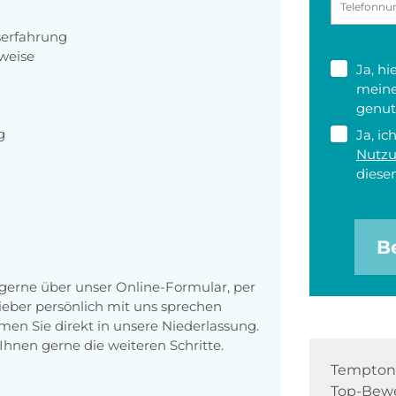
serfahrung
weise
Ja, h
meine
genut
g
Ja, ic
Nutz
diesen
B
erne über unser Online-Formular, per
 lieber persönlich mit uns sprechen
en Sie direkt in unsere Niederlassung.
Ihnen gerne die weiteren Schritte.
Tempton 
Top-Bewe