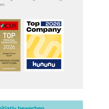
en.
initiativ bewerben