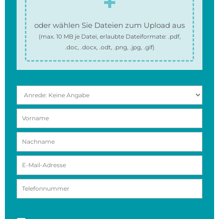
oder wählen Sie Dateien zum Upload aus
(max.
10 MB
je Datei, erlaubte Dateiformate:
.pdf,
.doc, .docx, .odt, .png, .jpg, .gif
)