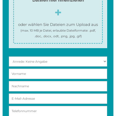
Dateien hier hineinziehen
oder wählen Sie Dateien zum Upload aus
(max.
10 MB
je Datei, erlaubte Dateiformate:
.pdf,
.doc, .docx, .odt, .png, .jpg, .gif
)