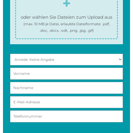
oder wählen Sie Dateien zum Upload aus
(max.
10 MB
je Datei, erlaubte Dateiformate:
.pdf,
.doc, .docx, .odt, .png, .jpg, .gif
)