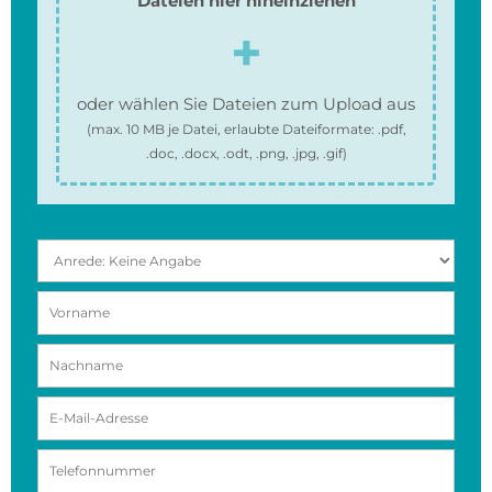
Dateien hier hineinziehen
oder wählen Sie Dateien zum Upload aus
(max.
10 MB
je Datei, erlaubte Dateiformate:
.pdf,
.doc, .docx, .odt, .png, .jpg, .gif
)